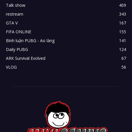
Talk show
409
restream
343
GTA V
167
FIFA ONLINE
155
Bình luận PUBG - Ao làng
141
Daily PUBG
124
ARK Survival Evolved
67
VLOG
56