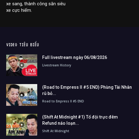
xe sang, thành công săn siêu
xe cực hiếm.
VIDEO TIÊU BIỂU
Full livestream ngày 06/08/2026
Livestream History
(Road to Empress II #5 END) Phùng Tài Nhân
rũ bỏ...
Road to Empress II #5 END
(Shift At Midnight #1) Tổ đội trực đêm
Refund náo loạn...
Shift At Midnight