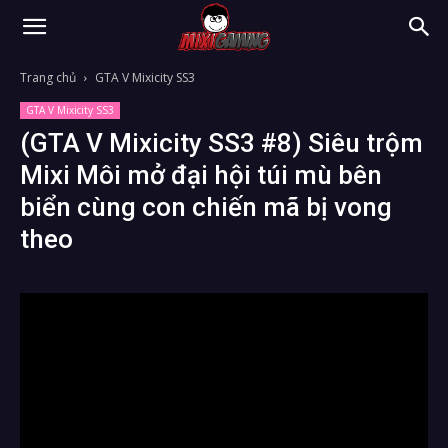
Trang chủ
GTA V Mixicity SS3
GTA V Mixicity SS3
(GTA V Mixicity SS3 #8) Siêu trộm
Mixi Môi mở đại hội túi mù bên
biển cùng con chiến mã bị vong
theo