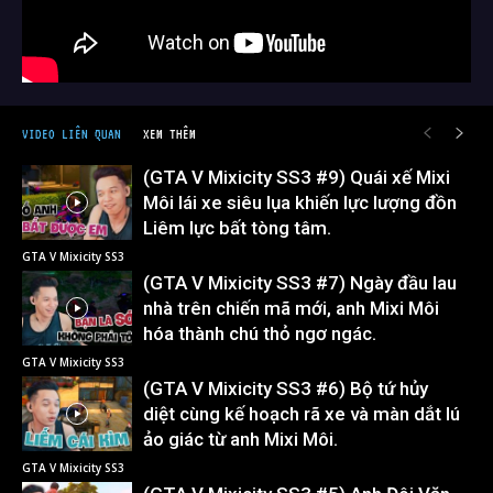
VIDEO LIÊN QUAN
XEM THÊM
(GTA V Mixicity SS3 #9) Quái xế Mixi
Môi lái xe siêu lụa khiến lực lượng đồn
Liêm lực bất tòng tâm.
GTA V Mixicity SS3
(GTA V Mixicity SS3 #7) Ngày đầu lau
nhà trên chiến mã mới, anh Mixi Môi
hóa thành chú thỏ ngơ ngác.
GTA V Mixicity SS3
(GTA V Mixicity SS3 #6) Bộ tứ hủy
diệt cùng kế hoạch rã xe và màn dắt lú
ảo giác từ anh Mixi Môi.
GTA V Mixicity SS3