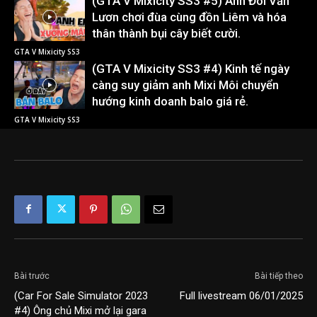
(GTA V Mixicity SS3 #5) Anh Đôi Văn
Lươn chơi đùa cùng đồn Liêm và hóa
thân thành bụi cây biết cười.
GTA V Mixicity SS3
(GTA V Mixicity SS3 #4) Kinh tế ngày
càng suy giảm anh Mixi Môi chuyển
hướng kinh doanh balo giá rẻ.
GTA V Mixicity SS3
Bài trước
Bài tiếp theo
(Car For Sale Simulator 2023
Full livestream 06/01/2025
#4) Ông chủ Mixi mở lại gara