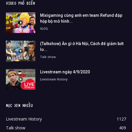
VIDEO PHỔ BIẾN
Mixigaming cùng anh em team Refund đập
hộp bộ mô hình...
VLOG
(Talkshow) Ăn gì ở Hà Nội, Cách để giảm bớt
lo...
Talk show
Livestream ngày 4/9/2020
Livestream History
MỤC XEM NHIỀU
Livestream History
1127
Talk show
409