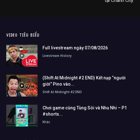
tại Chanh City.
VIDEO TIÊU BIỂU
Full livestream ngày 07/08/2026
Livestream History
(Shift At Midnight #2 END) Kết nạp “người
giời” Pino vào...
Shift At Midnight #2 END
Chơi game cùng Tùng Sói và Nhu Nhi – P1
#shorts...
Khác