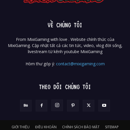
VỀ CHÚNG TÔI
From MixiGaming with love . Website chính thức của
MixiGaming. Cập nhật tất cả các tin tức, video, vlog đời sống,
livestream từ kênh youtube MixiGaming
Hòm thư góp ý:
contact@mixigaming.com
THEO DÕI CHÚNG TÔI
GIỚI THIỆU
ĐIỀU KHOẢN
CHÍNH SÁCH BẢO MẬT
SITEMAP