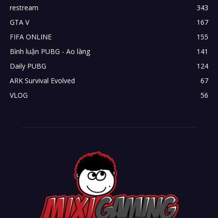
restream
343
GTA V
167
FIFA ONLINE
155
Bình luận PUBG - Ao làng
141
Daily PUBG
124
ARK Survival Evolved
67
VLOG
56