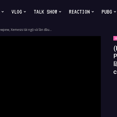
VLOG
TALK SHOW
REACTION
PUBG
ewpew, Xemesis tái ngộ và lần đầu...
r
(
P
l
c