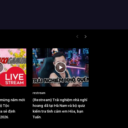
restream
 mừng năm mới
(Restream) Trải nghiệm nhà nghỉ
Bộ Tộc
hoang dã tại Hà Nam và bộ quiz
a sẻ định
kiểm tra tình cảm em Hòa, bạn
2026.
Tuấn.