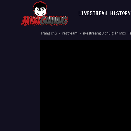
LIVESTREAM HISTORY
MixiGaming
Trang chủ
restream
(Restream) 3 chú gián Mixi, P