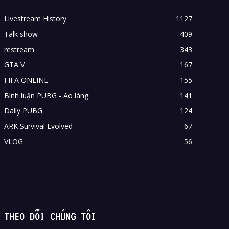
Livestream History
1127
Talk show
409
restream
343
GTA V
167
FIFA ONLINE
155
Bình luận PUBG - Ao làng
141
Daily PUBG
124
ARK Survival Evolved
67
VLOG
56
THEO DÕI CHÚNG TÔI