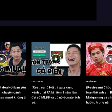
restream
restream
 deal với bạn yêu
(Restream) Hội thi quiz cùng
(Restream) Chúc
 chuyển cảnh
kênh chat FA kỉ niệm 1 năm làm
toàn thể anh em 
air mượt không tì
đại sứ MLBB và cú nổ donate lịch
Mixigaming và chi
sử.
hướng trong năm 