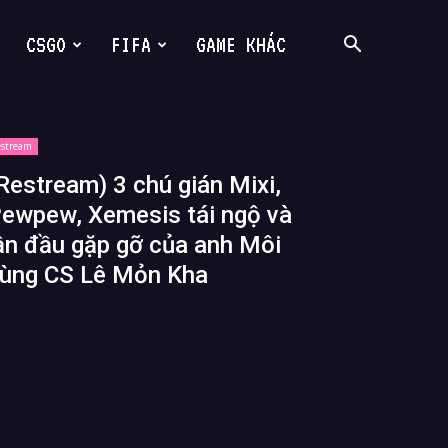
CSGO
FIFA
GAME KHÁC
estream
Restream) 3 chú gián Mixi,
ewpew, Xemesis tái ngộ và
ần đầu gặp gỡ của anh Môi
ùng CS Lê Mỏn Kha