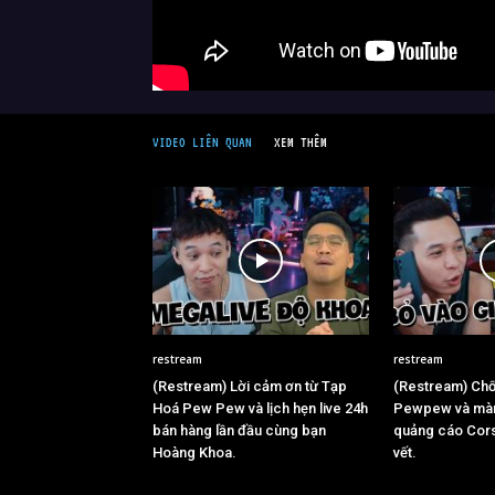
VIDEO LIÊN QUAN
XEM THÊM
restream
restream
(Restream) Lời cảm ơn từ Tạp
(Restream) Chốt
Hoá Pew Pew và lịch hẹn live 24h
Pewpew và màn
bán hàng lần đầu cùng bạn
quảng cáo Cors
Hoàng Khoa.
vết.