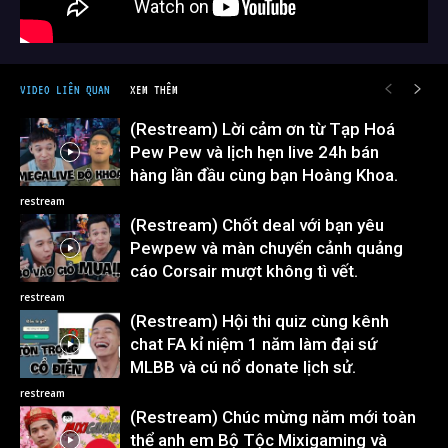
VIDEO LIÊN QUAN
XEM THÊM
(Restream) Lời cảm ơn từ Tạp Hoá
Pew Pew và lịch hẹn live 24h bán
hàng lần đầu cùng bạn Hoàng Khoa.
restream
(Restream) Chốt deal với bạn yêu
Pewpew và màn chuyển cảnh quảng
cáo Corsair mượt không tì vết.
restream
(Restream) Hội thi quiz cùng kênh
chat FA kỉ niệm 1 năm làm đại sứ
MLBB và cú nổ donate lịch sử.
restream
(Restream) Chúc mừng năm mới toàn
thể anh em Bộ Tộc Mixigaming và