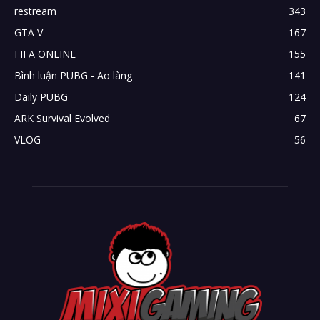
restream
343
GTA V
167
FIFA ONLINE
155
Bình luận PUBG - Ao làng
141
Daily PUBG
124
ARK Survival Evolved
67
VLOG
56