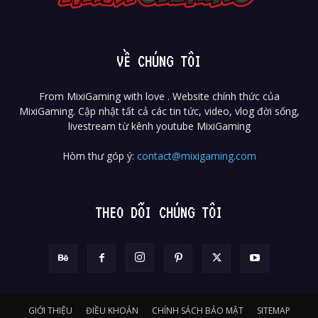
VỀ CHÚNG TÔI
From MixiGaming with love . Website chính thức của
MixiGaming. Cập nhật tất cả các tin tức, video, vlog đời sống,
livestream từ kênh youtube MixiGaming
Hòm thư góp ý:
contact@mixigaming.com
THEO DÕI CHÚNG TÔI
GIỚI THIỆU
ĐIỀU KHOẢN
CHÍNH SÁCH BẢO MẬT
SITEMAP