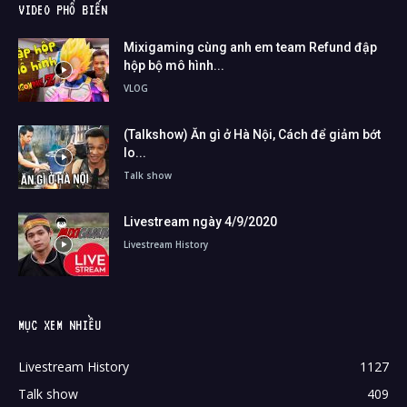
VIDEO PHỔ BIẾN
Mixigaming cùng anh em team Refund đập
hộp bộ mô hình...
VLOG
(Talkshow) Ăn gì ở Hà Nội, Cách để giảm bớt
lo...
Talk show
Livestream ngày 4/9/2020
Livestream History
MỤC XEM NHIỀU
Livestream History
1127
Talk show
409