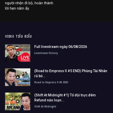
người nhện đi bộ, hoàn thành
lời hẹn năm ấy.
VIDEO TIÊU BIỂU
Full livestream ngày 06/08/2026
Livestream History
(Road to Empress II #5 END) Phùng Tài Nhân
rũ bỏ...
Road to Empress II #5 END
(Shift At Midnight #1) Tổ đội trực đêm
Refund náo loạn...
Shift At Midnight