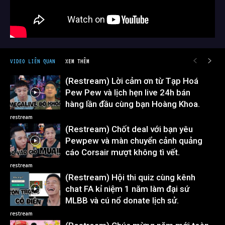
VIDEO LIÊN QUAN
XEM THÊM
(Restream) Lời cảm ơn từ Tạp Hoá
Pew Pew và lịch hẹn live 24h bán
hàng lần đầu cùng bạn Hoàng Khoa.
restream
(Restream) Chốt deal với bạn yêu
Pewpew và màn chuyển cảnh quảng
cáo Corsair mượt không tì vết.
restream
(Restream) Hội thi quiz cùng kênh
chat FA kỉ niệm 1 năm làm đại sứ
MLBB và cú nổ donate lịch sử.
restream