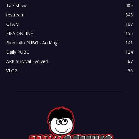
Talk show
409
restream
343
GTA V
167
FIFA ONLINE
155
Bình luận PUBG - Ao làng
141
Daily PUBG
124
ARK Survival Evolved
67
VLOG
56