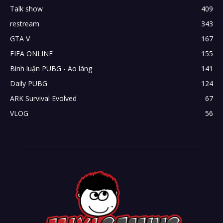
Talk show
409
restream
343
GTA V
167
FIFA ONLINE
155
Bình luận PUBG - Ao làng
141
Daily PUBG
124
ARK Survival Evolved
67
VLOG
56