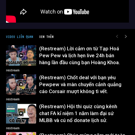
VIDEO LIÊN QUAN
XEM THÊM
(Restream) Lời cảm ơn từ Tạp Hoá
Pew Pew và lịch hẹn live 24h bán
hàng lần đầu cùng bạn Hoàng Khoa.
restream
(Restream) Chốt deal với bạn yêu
Pewpew và màn chuyển cảnh quảng
cáo Corsair mượt không tì vết.
restream
(Restream) Hội thi quiz cùng kênh
chat FA kỉ niệm 1 năm làm đại sứ
MLBB và cú nổ donate lịch sử.
restream