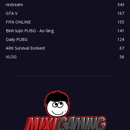
restream
343
GTA V
167
FIFA ONLINE
155
Bình luận PUBG - Ao làng
141
Daily PUBG
124
ARK Survival Evolved
67
VLOG
56