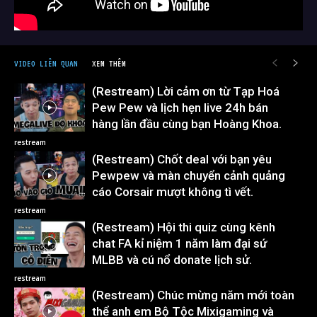
VIDEO LIÊN QUAN
XEM THÊM
(Restream) Lời cảm ơn từ Tạp Hoá
Pew Pew và lịch hẹn live 24h bán
hàng lần đầu cùng bạn Hoàng Khoa.
restream
(Restream) Chốt deal với bạn yêu
Pewpew và màn chuyển cảnh quảng
cáo Corsair mượt không tì vết.
restream
(Restream) Hội thi quiz cùng kênh
chat FA kỉ niệm 1 năm làm đại sứ
MLBB và cú nổ donate lịch sử.
restream
(Restream) Chúc mừng năm mới toàn
thể anh em Bộ Tộc Mixigaming và