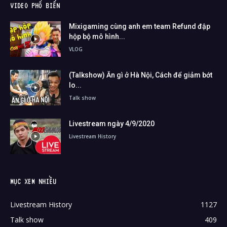
VIDEO PHỔ BIẾN
Mixigaming cùng anh em team Refund đập
hộp bộ mô hình...
VLOG
(Talkshow) Ăn gì ở Hà Nội, Cách để giảm bớt
lo...
Talk show
Livestream ngày 4/9/2020
Livestream History
MỤC XEM NHIỀU
Livestream History
1127
Talk show
409