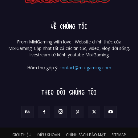
VỀ CHÚNG TÔI
From MixiGaming with love . Website chính thức của
MixiGaming. Cập nhật tất cả các tin tức, video, vlog đời sống,
livestream từ kênh youtube MixiGaming
Hòm thư góp ý:
contact@mixigaming.com
THEO DÕI CHÚNG TÔI
GIỚI THIỆU
ĐIỀU KHOẢN
CHÍNH SÁCH BẢO MẬT
SITEMAP