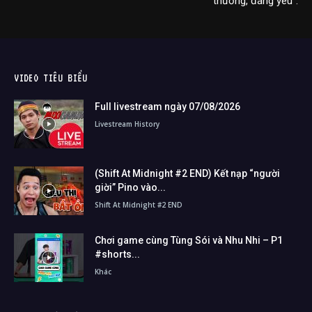
thương, đáng yêu”.
VIDEO TIÊU BIỂU
Full livestream ngày 07/08/2026
Livestream History
(Shift At Midnight #2 END) Kết nạp “người
giời” Pino vào...
Shift At Midnight #2 END
Chơi game cùng Tùng Sói và Nhu Nhi – P1
#shorts...
Khác