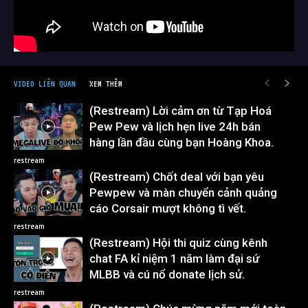
VIDEO LIÊN QUAN
XEM THÊM
(Restream) Lời cảm ơn từ Tạp Hoá
Pew Pew và lịch hẹn live 24h bán
hàng lần đầu cùng bạn Hoàng Khoa.
restream
(Restream) Chốt deal với bạn yêu
Pewpew và màn chuyển cảnh quảng
cáo Corsair mượt không tì vết.
restream
(Restream) Hội thi quiz cùng kênh
chat FA kỉ niệm 1 năm làm đại sứ
MLBB và cú nổ donate lịch sử.
restream