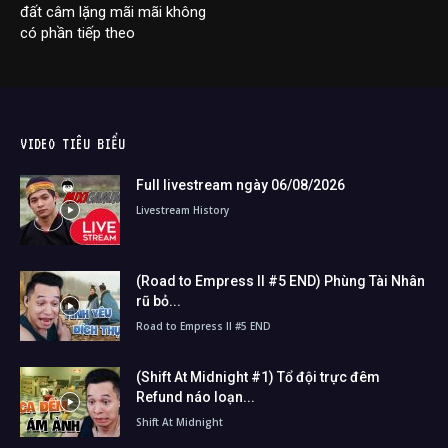
đất câm lặng mãi mãi không
có phần tiếp theo
VIDEO TIÊU BIỂU
Full livestream ngày 06/08/2026
Livestream History
(Road to Empress II #5 END) Phùng Tài Nhân
rũ bỏ...
Road to Empress II #5 END
(Shift At Midnight #1) Tổ đội trực đêm
Refund náo loạn...
Shift At Midnight