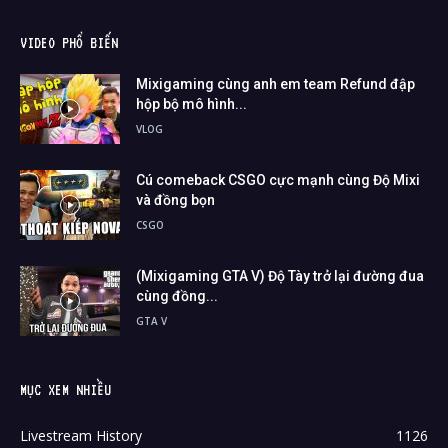
VIDEO PHỔ BIẾN
Mixigaming cùng anh em team Refund đập
hộp bộ mô hình...
VLOG
Cú comeback CSGO cực mạnh cùng Độ Mixi
và đồng bọn
CSGO
(Mixigaming GTA V) Độ Tày trở lại đường đua
cùng đồng...
GTA V
MỤC XEM NHIỀU
Livestream History
1126