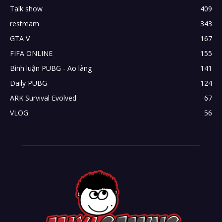
Talk show
409
restream
343
GTA V
167
FIFA ONLINE
155
Bình luận PUBG - Ao làng
141
Daily PUBG
124
ARK Survival Evolved
67
VLOG
56