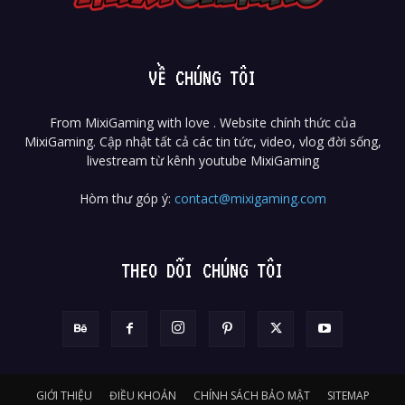
VỀ CHÚNG TÔI
From MixiGaming with love . Website chính thức của
MixiGaming. Cập nhật tất cả các tin tức, video, vlog đời sống,
livestream từ kênh youtube MixiGaming
Hòm thư góp ý:
contact@mixigaming.com
THEO DÕI CHÚNG TÔI
GIỚI THIỆU
ĐIỀU KHOẢN
CHÍNH SÁCH BẢO MẬT
SITEMAP