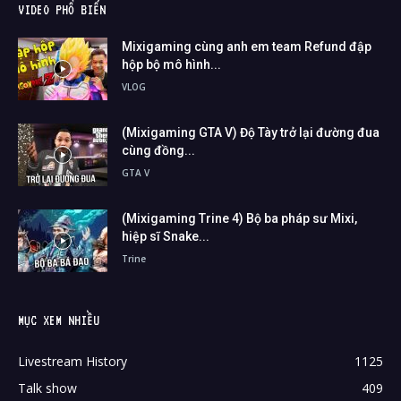
VIDEO PHỔ BIẾN
Mixigaming cùng anh em team Refund đập
hộp bộ mô hình...
VLOG
(Mixigaming GTA V) Độ Tày trở lại đường đua
cùng đồng...
GTA V
(Mixigaming Trine 4) Bộ ba pháp sư Mixi,
hiệp sĩ Snake...
Trine
MỤC XEM NHIỀU
Livestream History
1125
Talk show
409