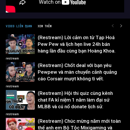
VIDEO LIÊN QUAN
XEM THÊM
(Restream) Lời cảm ơn từ Tạp Hoá
Pew Pew và lịch hẹn live 24h bán
hàng lần đầu cùng bạn Hoàng Khoa.
restream
(Restream) Chốt deal với bạn yêu
Pewpew và màn chuyển cảnh quảng
cáo Corsair mượt không tì vết.
restream
(Restream) Hội thi quiz cùng kênh
chat FA kỉ niệm 1 năm làm đại sứ
MLBB và cú nổ donate lịch sử.
restream
(Restream) Chúc mừng năm mới toàn
thể anh em Bộ Tộc Mixigaming và