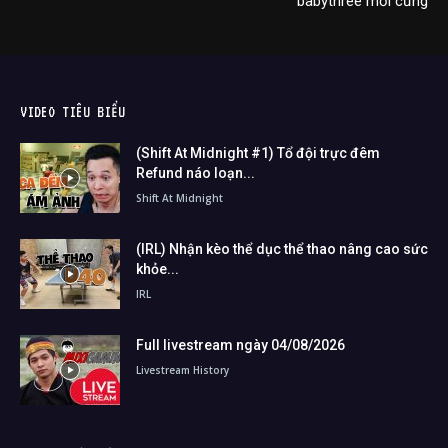
babythree mới cứng
VIDEO TIÊU BIỂU
(Shift At Midnight #1) Tổ đội trực đêm
Refund náo loạn...
Shift At Midnight
(IRL) Nhận kèo thể dục thể thao nâng cao sức
khỏe...
IRL
Full livestream ngày 04/08/2026
Livestream History