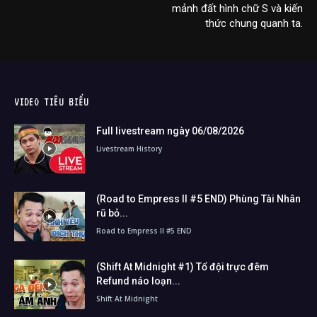
mảnh đất hình chữ S và kiến
thức chung quanh ta.
VIDEO TIÊU BIỂU
Full livestream ngày 06/08/2026
Livestream History
(Road to Empress II #5 END) Phùng Tài Nhân
rũ bỏ...
Road to Empress II #5 END
(Shift At Midnight #1) Tổ đội trực đêm
Refund náo loạn...
Shift At Midnight