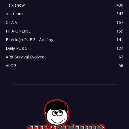
Talk show
409
restream
343
GTA V
167
FIFA ONLINE
155
Bình luận PUBG - Ao làng
141
Daily PUBG
124
ARK Survival Evolved
67
VLOG
56