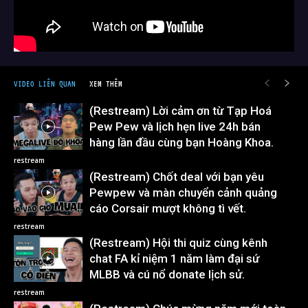
VIDEO LIÊN QUAN
XEM THÊM
(Restream) Lời cảm ơn từ Tạp Hoá
Pew Pew và lịch hẹn live 24h bán
hàng lần đầu cùng bạn Hoàng Khoa.
restream
(Restream) Chốt deal với bạn yêu
Pewpew và màn chuyển cảnh quảng
cáo Corsair mượt không tì vết.
restream
(Restream) Hội thi quiz cùng kênh
chat FA kỉ niệm 1 năm làm đại sứ
MLBB và cú nổ donate lịch sử.
restream