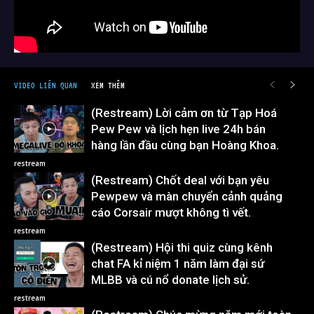
VIDEO LIÊN QUAN
XEM THÊM
(Restream) Lời cảm ơn từ Tạp Hoá
Pew Pew và lịch hẹn live 24h bán
hàng lần đầu cùng bạn Hoàng Khoa.
restream
(Restream) Chốt deal với bạn yêu
Pewpew và màn chuyển cảnh quảng
cáo Corsair mượt không tì vết.
restream
(Restream) Hội thi quiz cùng kênh
chat FA kỉ niệm 1 năm làm đại sứ
MLBB và cú nổ donate lịch sử.
restream