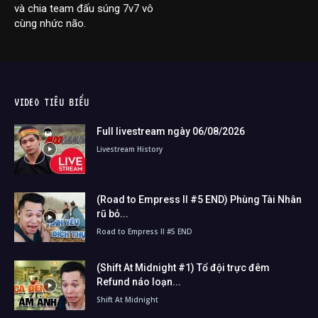
và chia team đấu súng 7v7 vô
cùng nhức não.
VIDEO TIÊU BIỂU
Full livestream ngày 06/08/2026
Livestream History
(Road to Empress II #5 END) Phùng Tài Nhân
rũ bỏ...
Road to Empress II #5 END
(Shift At Midnight #1) Tổ đội trực đêm
Refund náo loạn...
Shift At Midnight