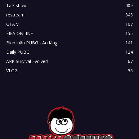
Talk show
409
restream
343
GTA V
167
FIFA ONLINE
155
Bình luận PUBG - Ao làng
141
Daily PUBG
124
ARK Survival Evolved
67
VLOG
56