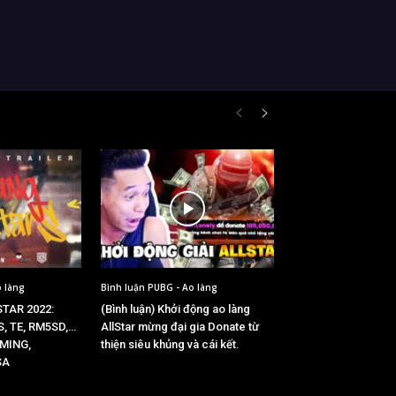
o làng
Bình luận PUBG - Ao làng
TAR 2022:
(Bình luận) Khởi động ao làng
S, TE, RM5SD,…
AllStar mừng đại gia Donate từ
AMING,
thiện siêu khủng và cái kết.
SA