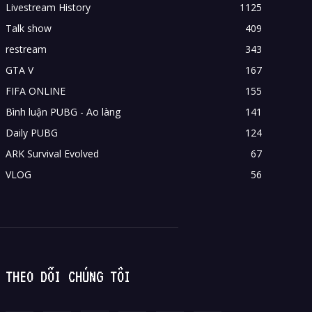
Livestream History
1125
Talk show
409
restream
343
GTA V
167
FIFA ONLINE
155
Bình luận PUBG - Ao làng
141
Daily PUBG
124
ARK Survival Evolved
67
VLOG
56
THEO DÕI CHÚNG TÔI