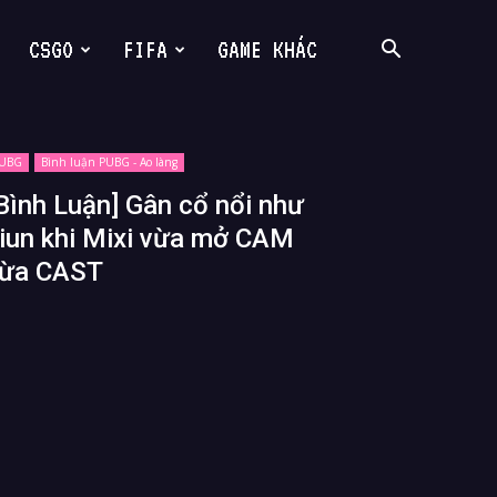
CSGO
FIFA
GAME KHÁC
UBG
Bình luận PUBG - Ao làng
Bình Luận] Gân cổ nổi như
iun khi Mixi vừa mở CAM
ừa CAST