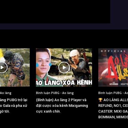
 Ao làng
Bình luận PUBG - Ao làng
Bình luận PUBG - A
Làng PUBG trở lại
(Bình luận) Ao làng 2 Player và
AO LÀNG ALLS
o Gala và pha xử
đặt cược xóa kênh Mixigaming
REFUND, NO1, CE
gờ tới.
cực xanh chín.
CASTER: MIXI G
BOMMAN, MIMO