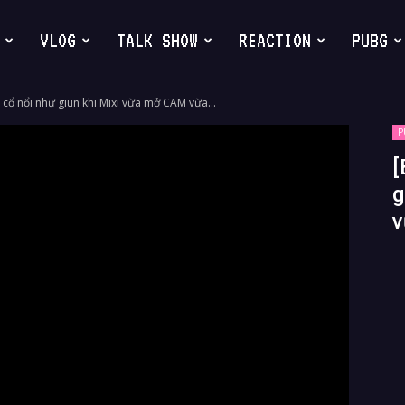
VLOG
TALK SHOW
REACTION
PUBG
cổ nổi như giun khi Mixi vừa mở CAM vừa...
P
[
g
v