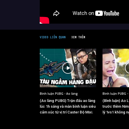
VIDEO LIÊN QUAN
XEM THÊM
Bình luận PUBG - Ao làng
Bình luận PUBG -
(Ao làng PUBG) Trận đấu ao làng
(Bình luận) Ao 
lúc 1h sáng và màn bình luận siêu
trước thềm Nim
cảm xúc từ vị trí Caster Độ Mixi.
lý 1vs1 không n