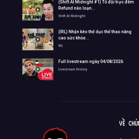
(Shift At Midnight #1) Tổ đội trực đêm
Refund náo loạn...
Shift At Midnight
(IRL) Nhận kèo thể dục thể thao nâng
cao sức khỏe...
IRL
Full livestream ngày 04/08/2026
Livestream History
VỀ CHÚ