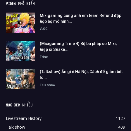
VIDEO PHỔ BIẾN
Mixigaming cùng anh em team Refund đập
hộp bộ mô hình...
VLOG
(Mixigaming Trine 4) Bộ ba pháp sư Mixi,
hiệp sĩ Snake...
Trine
(Talkshow) Ăn gì ở Hà Nội, Cách để giảm bớt
lo...
Talk show
MỤC XEM NHIỀU
Livestream History
1127
Talk show
409