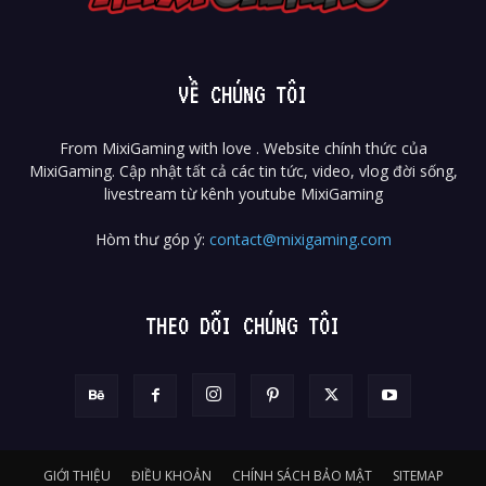
VỀ CHÚNG TÔI
From MixiGaming with love . Website chính thức của
MixiGaming. Cập nhật tất cả các tin tức, video, vlog đời sống,
livestream từ kênh youtube MixiGaming
Hòm thư góp ý:
contact@mixigaming.com
THEO DÕI CHÚNG TÔI
GIỚI THIỆU
ĐIỀU KHOẢN
CHÍNH SÁCH BẢO MẬT
SITEMAP