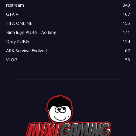
restream
343
GTA V
167
FIFA ONLINE
155
Bình luận PUBG - Ao làng
141
Daily PUBG
124
ARK Survival Evolved
67
VLOG
56