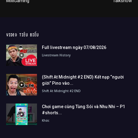
MixiGaming
Talkshow
VIDEO TIÊU BIỂU
Full livestream ngày 07/08/2026
Livestream History
(Shift At Midnight #2 END) Kết nạp “người
giời” Pino vào...
Shift At Midnight #2 END
Chơi game cùng Tùng Sói và Nhu Nhi – P1
#shorts...
Khác