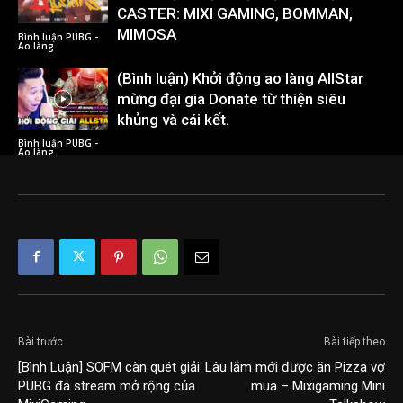
CASTER: MIXI GAMING, BOMMAN,
MIMOSA
Bình luận PUBG -
Ao làng
(Bình luận) Khởi động ao làng AllStar
mừng đại gia Donate từ thiện siêu
khủng và cái kết.
Bình luận PUBG -
Ao làng
Bài trước
Bài tiếp theo
[Bình Luận] SOFM càn quét giải
Lâu lắm mới được ăn Pizza vợ
PUBG đá stream mở rộng của
mua – Mixigaming Mini