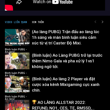
VIDEO LIÊN QUAN
XEM THÊM
(Ao làng PUBG) Trận đấu ao làng lúc
1h sáng và màn bình luận siêu cảm
xúc từ vị trí Caster Độ Mixi.
Bình luận PUBG -
Ao làng
(Bình luận) Ao Làng PUBG trở lại trước
thềm Nimo Gala và pha xử lý 1vs1
không ngờ tới.
Bình luận PUBG -
Ao làng
(Bình luận) Ao làng 2 Player và đặt
cược xóa kênh Mixigaming cực xanh
chín.
Bình luận PUBG -
Ao làng
AO LÀNG ALLSTAR 2022:
REFUND, NO1, CES, TE, RM5SD,…