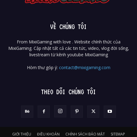
VỀ CHÚNG TÔI
From MixiGaming with love . Website chính thức của
MixiGaming. Cập nhật tất cả các tin tức, video, vlog đời sống,
livestream từ kênh youtube MixiGaming
Hòm thư góp ý:
contact@mixigaming.com
THEO DÕI CHÚNG TÔI
GIỚI THIỆU
ĐIỀU KHOẢN
CHÍNH SÁCH BẢO MẬT
SITEMAP