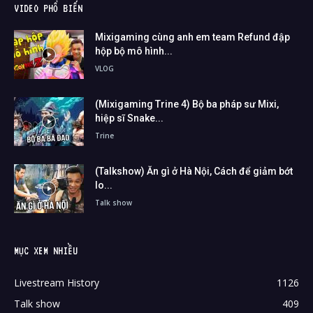
VIDEO PHỔ BIẾN
Mixigaming cùng anh em team Refund đập
hộp bộ mô hình...
VLOG
(Mixigaming Trine 4) Bộ ba pháp sư Mixi,
hiệp sĩ Snake...
Trine
(Talkshow) Ăn gì ở Hà Nội, Cách để giảm bớt
lo...
Talk show
MỤC XEM NHIỀU
Livestream History
1126
Talk show
409