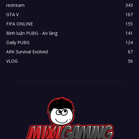
restream
343
GTA V
167
FIFA ONLINE
155
Bình luận PUBG - Ao làng
141
Daily PUBG
124
ARK Survival Evolved
67
VLOG
56