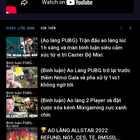
VIDEO LIÊN QUAN
XEM THÊM
(Ao làng PUBG) Trận đấu ao làng lúc
1h sáng và màn bình luận siêu cảm
xúc từ vị trí Caster Độ Mixi.
Bình luận PUBG -
Ao làng
(Bình luận) Ao Làng PUBG trở lại trước
thềm Nimo Gala và pha xử lý 1vs1
không ngờ tới.
Bình luận PUBG -
Ao làng
(Bình luận) Ao làng 2 Player và đặt
cược xóa kênh Mixigaming cực xanh
chín.
Bình luận PUBG -
Ao làng
AO LÀNG ALLSTAR 2022:
REFUND, NO1, CES, TE, RM5SD,…