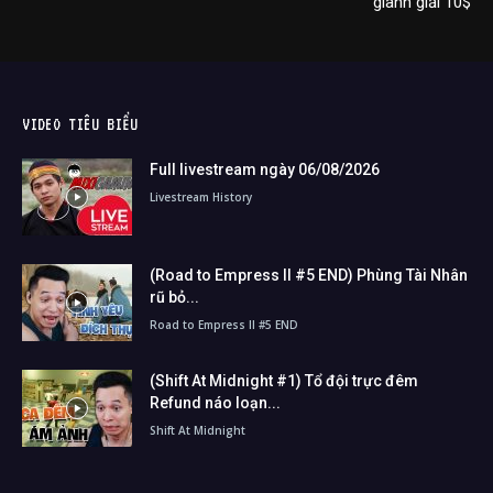
giành giải 10$
VIDEO TIÊU BIỂU
Full livestream ngày 06/08/2026
Livestream History
(Road to Empress II #5 END) Phùng Tài Nhân
rũ bỏ...
Road to Empress II #5 END
(Shift At Midnight #1) Tổ đội trực đêm
Refund náo loạn...
Shift At Midnight